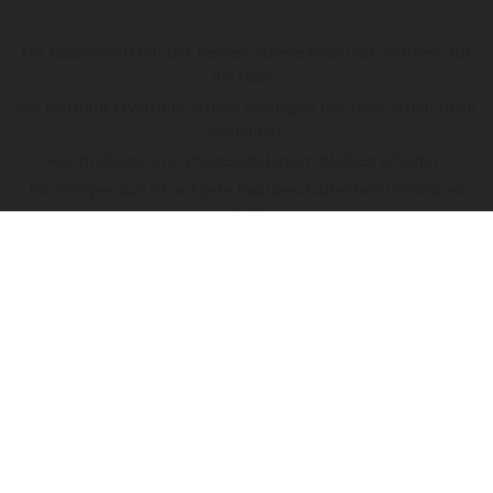
Ein Haar­schnitt mit der hei­ßen Sche­re be­deu­tet Well­ness für
Ihr Haar.
Die kon­stant er­wärm­te Sche­re ver­sie­gelt das Haar schon beim
Schnei­den.
Feuch­tig­keits- und Pfle­ge­sub­stan­zen blei­ben er­hal­ten.
Die Tem­pe­ra­tur ist auf jede Haar­be­schaf­fen­heit in­di­vi­du­ell
ein­stell­bar.
Sen­so­ren hal­ten die Wärme wäh­rend der Be­hand­lung kon­
stant.
IHRE VOR­TEI­LE
Fei­nes Haar er­hält mehr Vo­lu­men
Ge­spliss­tes Haar wird ge­sund und ge­stärkt
Dau­er­ge­well­tes Haar er­hält mehr Elas­ti­zi­tät
Das Haar ist pfle­ge­leich­ter
Die Ei­gen­re­ge­ne­ra­ti­on des Haa­res ist durch Bio­sti­mu­la­ti­on